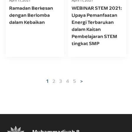
April 17, 2021
April 17, 2021
Ramadan Berkesan
WEBINAR STEM 2021:
dengan Berlomba
Upaya Pemanfaatan
dalam Kebaikan
Energi Terbarukan
dalam Kaitan
Pembelajaran STEM
tingkat SMP
Paginasi pos
1
2
3
4
5
>