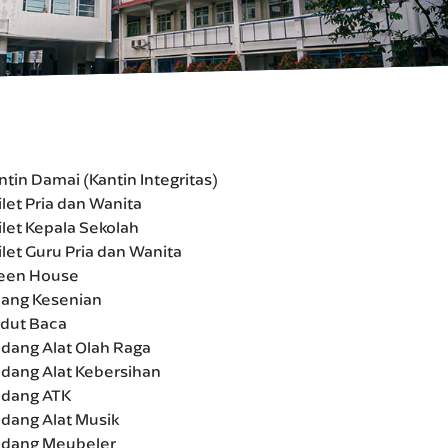
ntin Damai (Kantin Integritas)
ilet Pria dan Wanita
ilet Kepala Sekolah
ilet Guru Pria dan Wanita
een House
ang Kesenian
dut Baca
dang Alat Olah Raga
dang Alat Kebersihan
dang ATK
dang Alat Musik
dang Meubeler