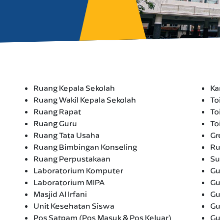
Ruang Kepala Sekolah
Ka
Ruang Wakil Kepala Sekolah
To
Ruang Rapat
To
Ruang Guru
To
Ruang Tata Usaha
Gr
Ruang Bimbingan Konseling
Ru
Ruang Perpustakaan
Su
Laboratorium Komputer
Gu
Laboratorium MIPA
Gu
Masjid Al Irfani
Gu
Unit Kesehatan Siswa
Gu
Pos Satpam (Pos Masuk & Pos Keluar)
Gu