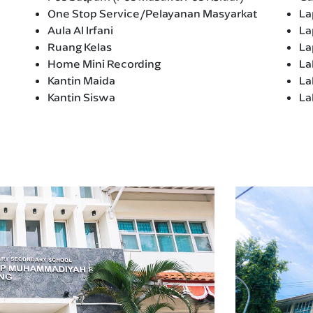
One Stop Service/Pelayanan Masyarkat
La
Aula Al Irfani
La
Ruang Kelas
La
Home Mini Recording
La
Kantin Maida
La
Kantin Siswa
La