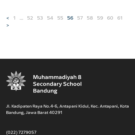
Paginasi pos
<
1
…
52
53
54
55
56
57
58
59
60
61
>
Jl. Kadipaten Raya No.4-6, Antapani Kidul, Kec. Antapani, Kota
Bandung, Jawa Barat 40291
(022) 7279057