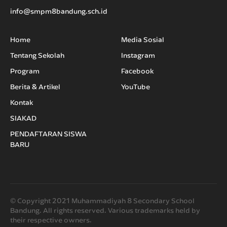
info@smpm8bandung.sch.id
Home
Media Sosial
Tentang Sekolah
Instagram
Program
Facebook
Berita & Artikel
YouTube
Kontak
SIAKAD
PENDAFTARAN SISWA
BARU
© Copyright 2021 Muhammadiyah 8 Secondary School
Bandung. All rights reserved. Various trademarks held by
their respective owners.