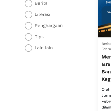
Berita
Literasi
Penghargaan
Tips
Berit
Lain-lain
Febru
Men
Isra
Ban
Keg
Oleh 
Juma
Febr
di&nb