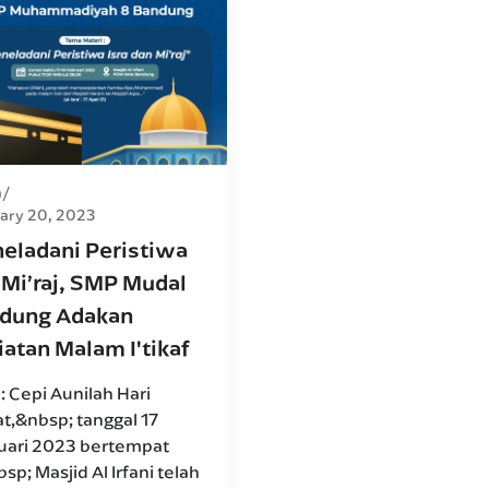
a
ary 20, 2023
eladani Peristiwa
 Mi’raj, SMP Mudal
dung Adakan
iatan Malam I'tikaf
: Cepi Aunilah Hari
t,&nbsp; tanggal 17
uari 2023 bertempat
sp; Masjid Al Irfani telah