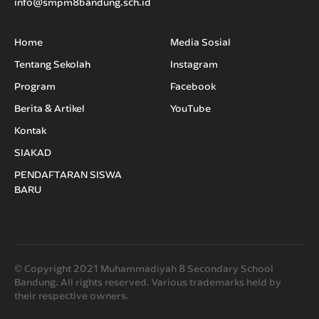
info@smpm8bandung.sch.id
Home
Media Sosial
Tentang Sekolah
Instagram
Program
Facebook
Berita & Artikel
YouTube
Kontak
SIAKAD
PENDAFTARAN SISWA
BARU
© Copyright 2021 Muhammadiyah 8 Secondary School
Bandung. All rights reserved. Various trademarks held by
their respective owners.