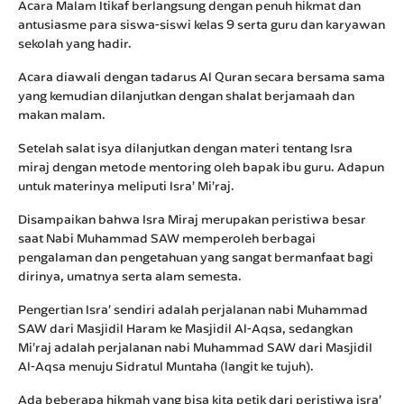
Acara Malam Itikaf berlangsung dengan penuh hikmat dan
antusiasme para siswa-siswi kelas 9 serta guru dan karyawan
sekolah yang hadir.
Acara diawali dengan tadarus Al Quran secara bersama sama
yang kemudian dilanjutkan dengan shalat berjamaah dan
makan malam.
Setelah salat isya dilanjutkan dengan materi tentang Isra
miraj dengan metode mentoring oleh bapak ibu guru. Adapun
untuk materinya meliputi Isra’ Mi’raj.
Disampaikan bahwa Isra Miraj merupakan peristiwa besar
saat Nabi Muhammad SAW memperoleh berbagai
pengalaman dan pengetahuan yang sangat bermanfaat bagi
dirinya, umatnya serta alam semesta.
Pengertian Isra’ sendiri adalah perjalanan nabi Muhammad
SAW dari Masjidil Haram ke Masjidil Al-Aqsa, sedangkan
Mi’raj adalah perjalanan nabi Muhammad SAW dari Masjidil
Al-Aqsa menuju Sidratul Muntaha (langit ke tujuh).
Ada beberapa hikmah yang bisa kita petik dari peristiwa isra’