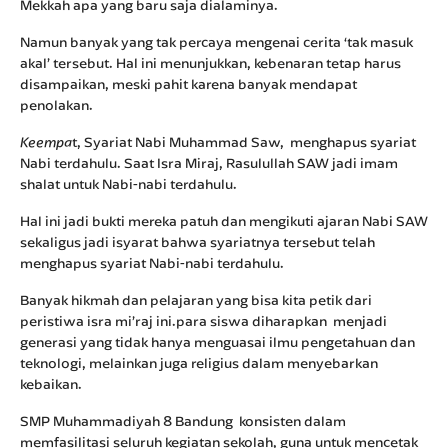
Mekkah apa yang baru saja dialaminya.
Namun banyak yang tak percaya mengenai cerita ‘tak masuk
akal’ tersebut. Hal ini menunjukkan, kebenaran tetap harus
disampaikan, meski pahit karena banyak mendapat
penolakan.
t, Syariat Nabi Muhammad Saw, menghapus syariat
Keempa
Nabi terdahulu. Saat Isra Miraj, Rasulullah SAW jadi imam
shalat untuk Nabi-nabi terdahulu.
Hal ini jadi bukti mereka patuh dan mengikuti ajaran Nabi SAW
sekaligus jadi isyarat bahwa syariatnya tersebut telah
menghapus syariat Nabi-nabi terdahulu.
Banyak hikmah dan pelajaran yang bisa kita petik dari
peristiwa isra mi’raj ini.para siswa diharapkan menjadi
generasi yang tidak hanya menguasai ilmu pengetahuan dan
teknologi, melainkan juga religius dalam menyebarkan
kebaikan.
SMP Muhammadiyah 8 Bandung konsisten dalam
memfasilitasi seluruh kegiatan sekolah, guna untuk mencetak