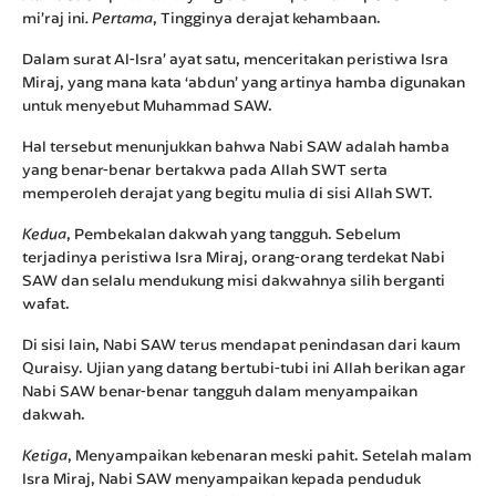
mi’raj ini
, Tingginya derajat kehambaan.
. Pertama
Dalam surat Al-Isra’ ayat satu, menceritakan peristiwa Isra
Miraj, yang mana kata ‘abdun’ yang artinya hamba digunakan
untuk menyebut Muhammad SAW.
Hal tersebut menunjukkan bahwa Nabi SAW adalah hamba
yang benar-benar bertakwa pada Allah SWT serta
memperoleh derajat yang begitu mulia di sisi Allah SWT.
, Pembekalan dakwah yang tangguh. Sebelum
Kedua
terjadinya peristiwa Isra Miraj, orang-orang terdekat Nabi
SAW dan selalu mendukung misi dakwahnya silih berganti
wafat.
Di sisi lain, Nabi SAW terus mendapat penindasan dari kaum
Quraisy. Ujian yang datang bertubi-tubi ini Allah berikan agar
Nabi SAW benar-benar tangguh dalam menyampaikan
dakwah.
, Menyampaikan kebenaran meski pahit. Setelah malam
Ketiga
Isra Miraj, Nabi SAW menyampaikan kepada penduduk