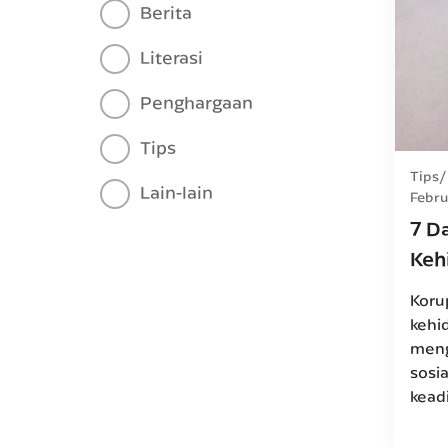
Berita
Literasi
Penghargaan
Tips
Tips
Lain-lain
Febru
7 D
Keh
Koru
kehi
meng
sosi
kead