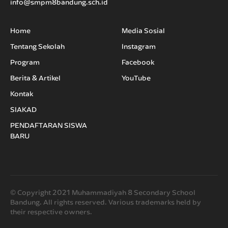
info@smpm8bandung.sch.id
Home
Media Sosial
Tentang Sekolah
Instagram
Program
Facebook
Berita & Artikel
YouTube
Kontak
SIAKAD
PENDAFTARAN SISWA
BARU
© Copyright 2021 Muhammadiyah 8 Secondary School
Bandung. All rights reserved. Various trademarks held by
their respective owners.