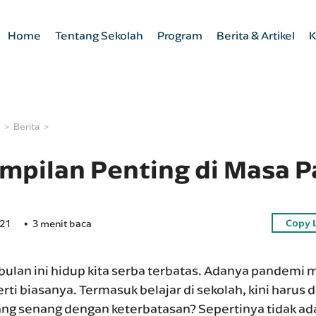
Home
Tentang Sekolah
Program
Berita & Artikel
K
Berita
ampilan Penting di Masa 
Copy 
021
3 menit baca
bulan ini hidup kita serba terbatas. Adanya pandemi
erti biasanya. Termasuk belajar di sekolah, kini harus 
ng senang dengan keterbatasan? Sepertinya tidak ada