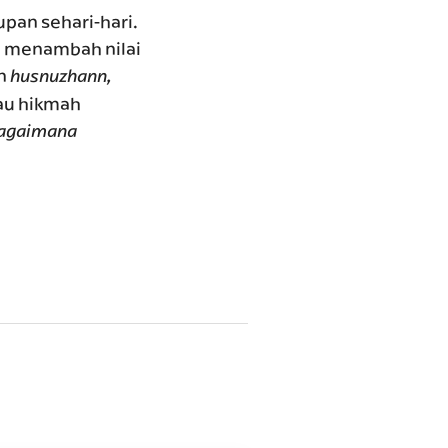
pan sehari-hari.
a menambah nilai
an
husnuzhann,
tau hikmah
bagaimana