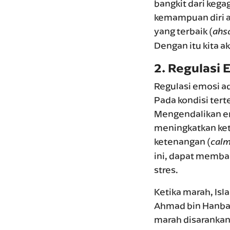
bangkit dari kega
kemampuan diri a
yang terbaik (
ahs
Dengan itu kita 
2.
Regulasi 
Regulasi emosi a
Pada kondisi tert
Mengendalikan em
meningkatkan kete
ketenangan (
calm
ini, dapat memb
stres.
Ketika marah, Is
Ahmad bin Hanbal 
marah disarankan