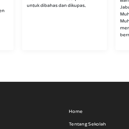
Ban
untuk dibahas dan dikupas.
Jab
en
Muh
Muh
mem
ber
Home
Tentang Sekolah