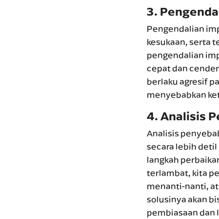
3.
Pengendal
Pengendalian im
kesukaan, serta t
pengendalian im
cepat dan cender
berlaku agresif pa
menyebabkan keti
4.
Analisis 
Analisis penyeba
secara lebih det
langkah perbaikan
terlambat, kita 
menanti-nanti, at
solusinya akan bi
pembiasaan dan l