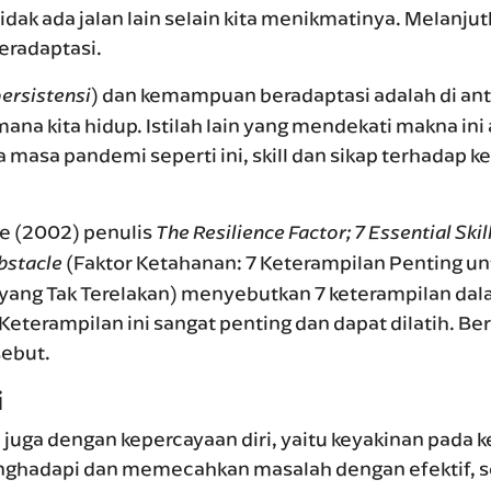
idak ada jalan lain selain kita menikmatinya. Melanj
eradaptasi.
) dan kemampuan beradaptasi adalah di ant
persistensi
ana kita hidup. Istilah lain yang mendekati makna ini 
 masa pandemi seperti ini, skill dan sikap terhadap k
te (2002) penulis
The Resilience Factor; 7 Essential Ski
(Faktor Ketahanan: 7 Keterampilan Penting u
Obstacle
yang Tak Terelakan) menyebutkan 7 keterampilan da
eterampilan ini sangat penting dan dapat dilatih. Ber
sebut.
i
nal juga dengan kepercayaan diri, yaitu keyakinan pada
enghadapi dan memecahkan masalah dengan efektif, 