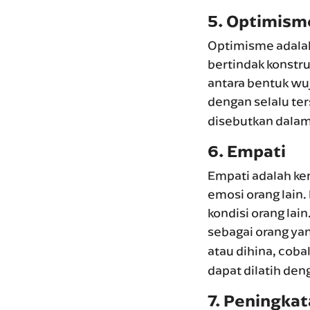
5.
Optimism
Optimisme adalah 
bertindak konstru
antara bentuk wu
dengan selalu t
disebutkan dalam 
6
. Empati
Empati adalah k
emosi orang lain
kondisi orang lai
sebagai orang ya
atau dihina, coba
dapat dilatih den
7.
Peningkata