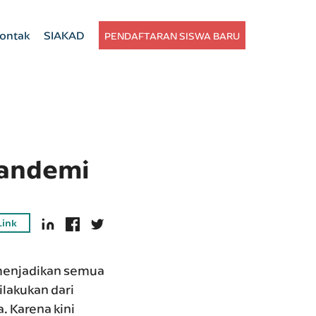
ontak
SIAKAD
PENDAFTARAN SISWA BARU
Pandemi
Link
 menjadikan semua
dilakukan dari
. Karena kini