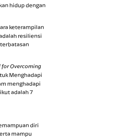
utkan hidup dengan
ara keterampilan
adalah resiliensi
eterbatasan
ll for Overcoming
ntuk Menghadapi
lam menghadapi
ikut adalah 7
 kemampuan diri
serta mampu