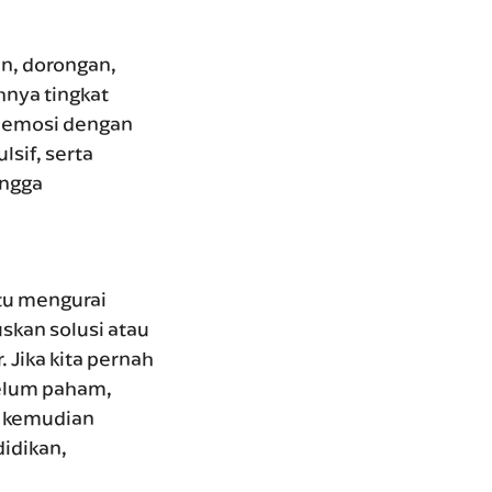
n, dorongan,
hnya tingkat
 emosi dengan
sif, serta
ingga
tu mengurai
skan solusi atau
 Jika kita pernah
belum paham,
s kemudian
didikan,