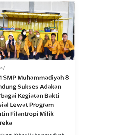
ta
M SMP Muhammadiyah 8
ndung Sukses Adakan
bagai Kegiatan Bakti
sial Lewat Program
tin Filantropi Milik
reka