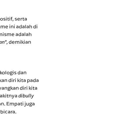
itif, serta
me ini adalah di
imisme adalah
demikian
an”,
ologis dan
n diri kita pada
angkan diri kita
sakitnya
dibully
an. Empati juga
bicara.