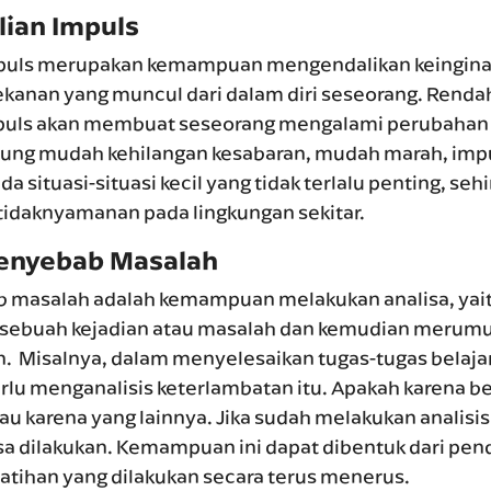
ian Impuls
puls merupakan kemampuan mengendalikan keingina
ekanan yang muncul dari dalam diri seseorang. Renda
puls akan membuat seseorang mengalami perubahan
ung mudah kehilangan kesabaran, mudah marah, impul
da situasi-situasi kecil yang tidak terlalu penting, seh
daknyamanan pada lingkungan sekitar.
Penyebab Masalah
b masalah adalah kemampuan melakukan analisa, yai
il sebuah kejadian atau masalah dan kemudian merumu
. Misalnya, dalam menyelesaikan tugas-tugas belajar.
perlu menganalisis keterlambatan itu. Apakah karena 
au karena yang lainnya. Jika sudah melakukan analisi
sa dilakukan. Kemampuan ini dapat dibentuk dari pen
atihan yang dilakukan secara terus menerus.