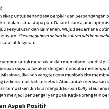
e
sikap untuk senantiasa berpikir dan berpandangan pos
ktif dalam situasi apa pun. Dalam Islam ajaran optimis
jud kesyukuran dan keimanan. Wujud sederhana opt
ersenyum.
“Sesungguhnya dalam kesulitan ada kemudah
surat al-Insyirah.
emampun untuk merasakan dan memahami kondisi psik
. Empati dapat dilakukan dengan mencoba menempatka
n. Misalnya, jika ada yang terkena musibah kita membay
ng terkena musibah tersebut. Atau, untuk merasakan 
lah tempatkan diri kita menjadi korban
atau hina
bully
gan menjadi pendengar yang baik Ketika orang lain ber
n Aspek Positif