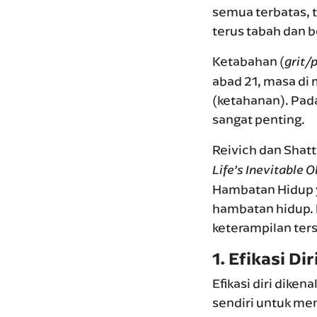
semua terbatas, t
terus tabah dan b
Ketabahan (
grit/
abad 21, masa di m
(ketahanan). Pada
sangat penting.
Reivich dan Shat
Life’s Inevitable 
Hambatan Hidup 
hambatan hidup. K
keterampilan ter
1.
Efikasi Dir
Efikasi diri dike
sendiri untuk m