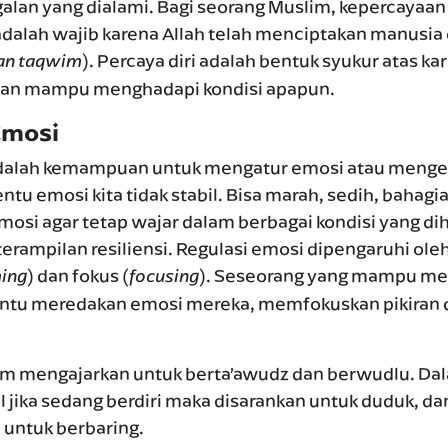
galan yang dialami. Bagi seorang Muslim, kepercayaa
dalah wajib karena Allah telah menciptakan manusia
). Percaya diri adalah bentuk syukur atas kar
an taqwim
akan mampu menghadapi kondisi apapun.
Emosi
dalah kemampuan untuk mengatur emosi atau mengend
entu emosi kita tidak stabil. Bisa marah, sedih, bahag
osi agar tetap wajar dalam berbagai kondisi yang di
rampilan resiliensi. Regulasi emosi dipengaruhi oleh 
) dan fokus (
). Seseorang yang mampu men
ing
focusing
antu meredakan emosi mereka, memfokuskan pikiran
lam mengajarkan untuk berta’awudz dan berwudlu. Da
jika sedang berdiri maka disarankan untuk duduk, dan
 untuk berbaring.