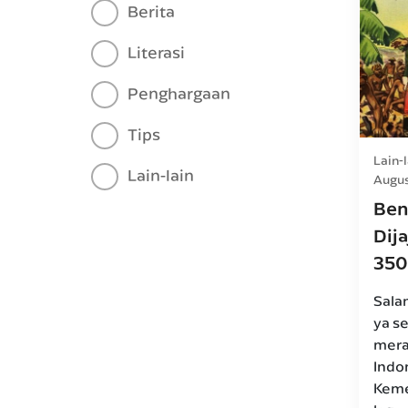
Berita
Literasi
Penghargaan
Tips
Lain-l
Lain-lain
Augus
Ben
Dij
350
Sala
ya se
mera
Indo
Kemer