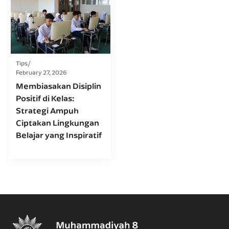
Tips
February 27, 2026
Membiasakan Disiplin
Positif di Kelas:
Strategi Ampuh
Ciptakan Lingkungan
Belajar yang Inspiratif