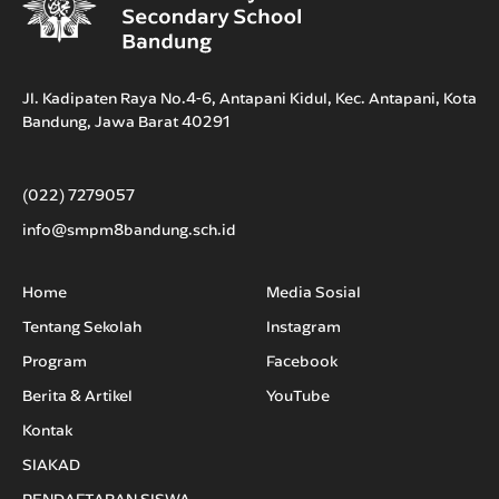
Jl. Kadipaten Raya No.4-6, Antapani Kidul, Kec. Antapani, Kota
Bandung, Jawa Barat 40291
(022) 7279057
info@smpm8bandung.sch.id
Home
Media Sosial
Tentang Sekolah
Instagram
Program
Facebook
Berita & Artikel
YouTube
Kontak
SIAKAD