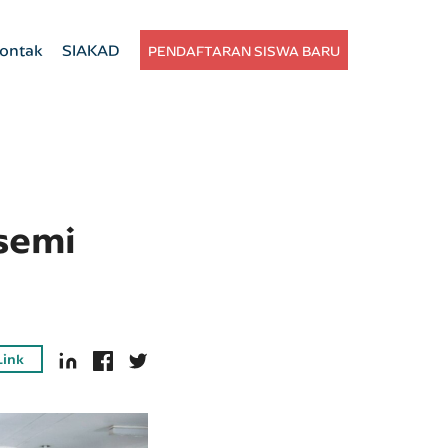
ontak
SIAKAD
PENDAFTARAN SISWA BARU
rsemi
Link