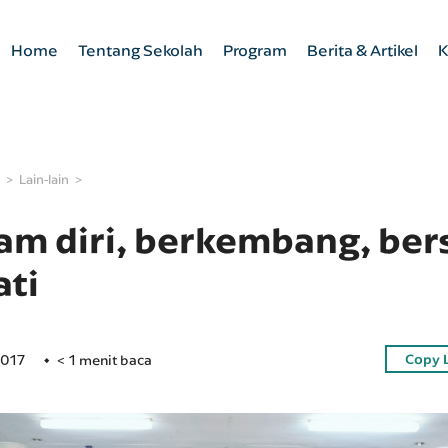
Home
Tentang Sekolah
Program
Berita & Artikel
K
Lain-lain
lam diri, berkembang, be
ati
Copy 
2017
< 1 menit baca