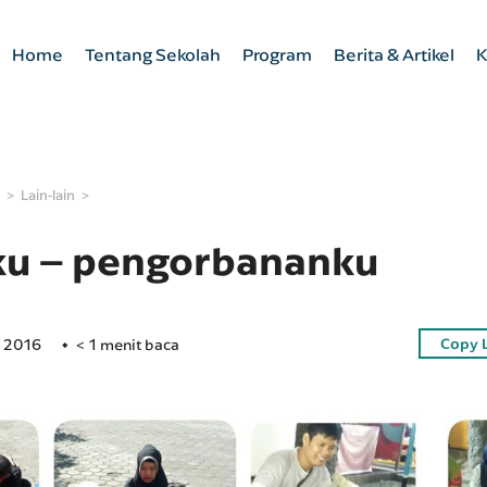
Home
Tentang Sekolah
Program
Berita & Artikel
K
Lain-lain
u – pengorbananku
Copy 
r 2016
< 1 menit baca