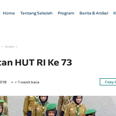
Home
Tentang Sekolah
Program
Berita & Artikel
K
Acara
tan HUT RI Ke 73
Copy 
2018
< 1 menit baca