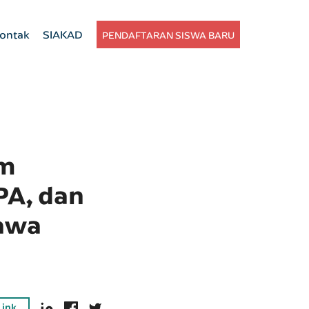
ontak
SIAKAD
PENDAFTARAN SISWA BARU
am
PA, dan
Jawa
Link