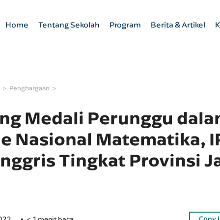
Home
Tentang Sekolah
Program
Berita & Artikel
K
Penghargaan
g Medali Perunggu dal
e Nasional Matematika, I
nggris Tingkat Provinsi 
Copy 
2022
< 1 menit baca