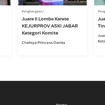
Penghargaan
Pen
Juara II Lomba Karate
Jua
KEJURPROV ASKI JABAR
Ti
Kategori Komite
Jua
Kot
Chalisya Princess Danita
Home