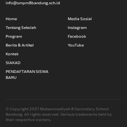
info@smpm8bandung.sch.id
Home
Media Sosial
Tentang Sekolah
Instagram
Program
Facebook
Berita & Artikel
YouTube
Kontak
SIAKAD
PENDAFTARAN SISWA
BARU
© Copyright 2021 Muhammadiyah 8 Secondary School
Bandung. All rights reserved. Various trademarks held by
their respective owners.