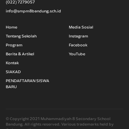
(022) 7279057
info@smpm8bandung.sch.id
Home
Media Sosial
Tentang Sekolah
Instagram
Program
Facebook
Berita & Artikel
YouTube
Kontak
SIAKAD
PENDAFTARAN SISWA
BARU
© Copyright 2021 Muhammadiyah 8 Secondary School
Bandung. All rights reserved. Various trademarks held by