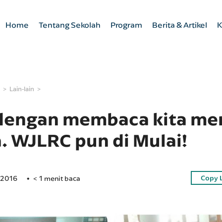
Home
Tentang Sekolah
Program
Berita & Artikel
K
Lain-lain
dengan membaca kita me
. WJLRC pun di Mulai!
Copy 
 2016
< 1 menit baca