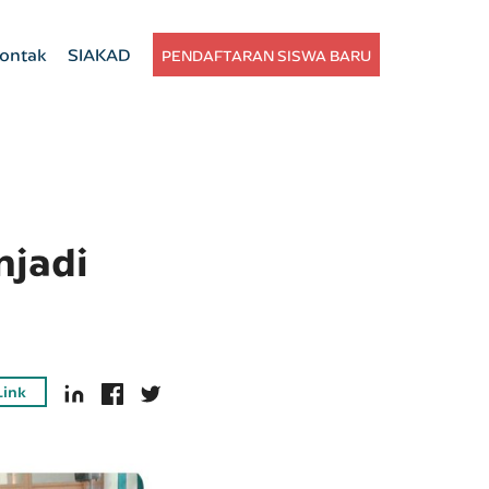
ontak
SIAKAD
PENDAFTARAN SISWA BARU
njadi
Link