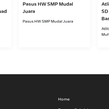
Pasus HW SMP Mudal
Atl
uad
Juara
SD
Ba
Pasus HW SMP Mudal Juara
Atli
Muh
Home