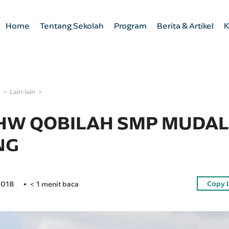
Home
Tentang Sekolah
Program
Berita & Artikel
K
Lain-lain
 HW QOBILAH SMP MUDAL
NG
Copy 
2018
< 1 menit baca