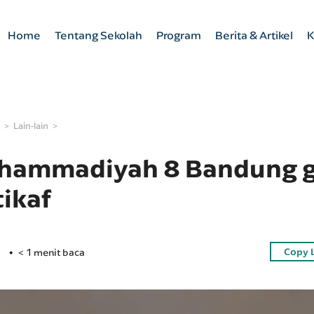
Home
Tentang Sekolah
Program
Berita & Artikel
K
Lain-lain
ammadiyah 8 Bandung g
ikaf
Copy 
< 1 menit baca