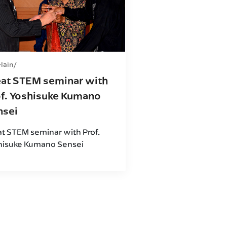
-lain
eat STEM seminar with
of. Yoshisuke Kumano
nsei
at STEM seminar with Prof.
hisuke Kumano Sensei