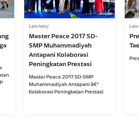
Lain-lain
Lain
ung
Master Peace 2017 SD-
Pre
aga
SMP Muhammadiyah
Ta
Antapani Kolaborasi
Pre
Peningkatan Prestasi
a
atan
Master Peace 2017 SD-SMP
MP
Muhammadiyah Antapani â€“
Kolaborasi Peningkatan Prestasi