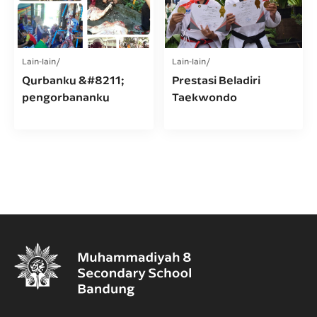
Lain-lain
Lain-lain
Qurbanku &#8211;
Prestasi Beladiri
pengorbananku
Taekwondo