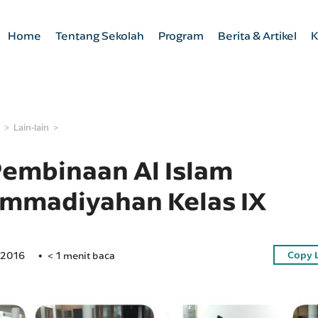
Home
Tentang Sekolah
Program
Berita & Artikel
K
Lain-lain
embinaan Al Islam
madiyahan Kelas IX
Copy 
 2016
< 1 menit baca