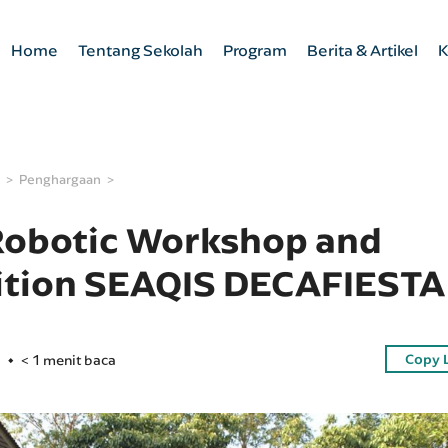
Home
Tentang Sekolah
Program
Berita & Artikel
K
Penghargaan
obotic Workshop and
tion SEAQIS DECAFIESTA
Copy 
< 1 menit baca