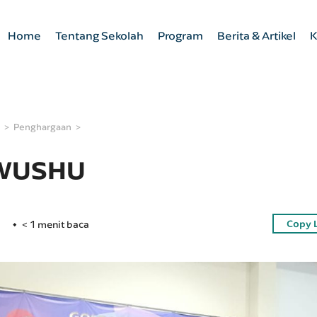
Home
Tentang Sekolah
Program
Berita & Artikel
K
Penghargaan
WUSHU
Copy 
< 1 menit baca