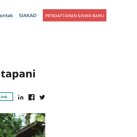
ontak
SIAKAD
PENDAFTARAN SISWA BARU
tapani
Link