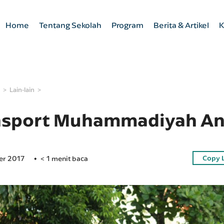
Home
Tentang Sekolah
Program
Berita & Artikel
K
Lain-lain
nsport Muhammadiyah An
Copy 
er 2017
< 1 menit baca