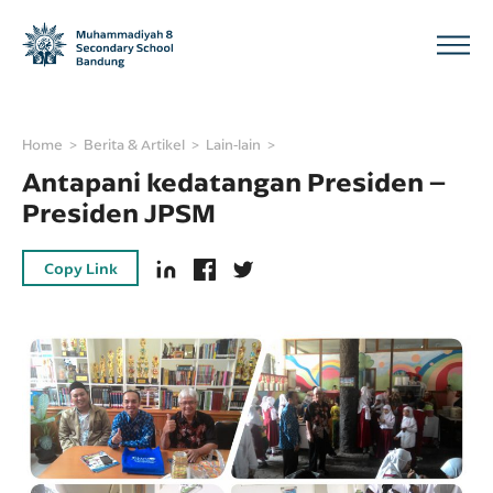
Home
Berita & Artikel
Lain-lain
Antapani kedatangan Presiden –
Presiden JPSM
Copy Link