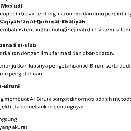
-Mas’udi
lopedia besar tentang astronomi dan ilmu perbintan
-Baqiyah ‘an al-Qurun al-Khaliyah
mbahas tentang kronologi sejarah dan sistem kalend
dana fi al-Tibb
erkaitan dengan ilmu farmasi dan obat-obatan.
menunjukkan luasnya pengetahuan Al-Biruni serta ded
lmu pengetahuan.
l-Biruni
ang membuat Al-Biruni sangat dihormati adalah metod
jektif. Ia menekankan pentingnya:
angsung
yang akurat