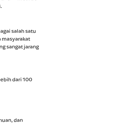
.
agai salah satu
a masyarakat
ng sangat jarang
lebih dari 100
huan, dan