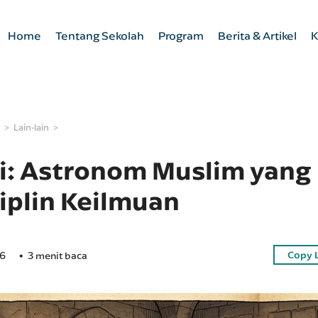
Home
Tentang Sekolah
Program
Berita & Artikel
K
Lain-lain
ni: Astronom Muslim yang
iplin Keilmuan
Copy 
26
3 menit baca