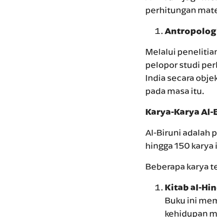
perhitungan mate
Antropologi
Melalui penelitia
pelopor studi pe
India secara obje
pada masa itu.
Karya-Karya Al-
Al-Biruni adalah p
hingga 150 karya 
Beberapa karya te
Kitab al-Hi
Buku ini mem
kehidupan ma