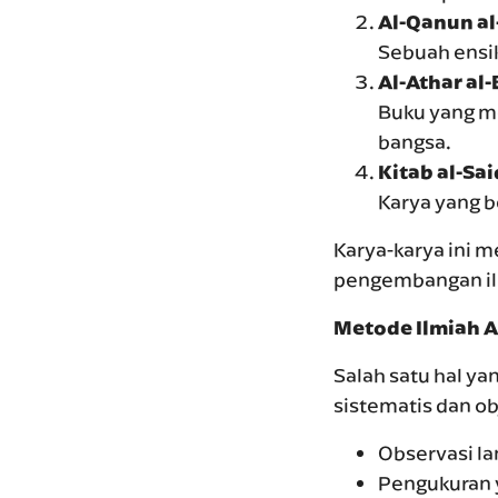
Al-Qanun al
Sebuah ensik
Al-Athar al
Buku yang me
bangsa.
Kitab al-Sai
Karya yang b
Karya-karya ini 
pengembangan i
Metode Ilmiah A
Salah satu hal y
sistematis dan ob
Observasi l
Pengukuran 