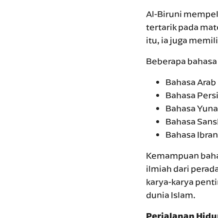
Al-Biruni mempel
tertarik pada mate
itu, ia juga memi
Beberapa bahasa y
Bahasa Arab
Bahasa Pers
Bahasa Yuna
Bahasa Sans
Bahasa Ibran
Kemampuan bahasa
ilmiah dari perad
karya-karya penti
dunia Islam.
Perjalanan Hidu