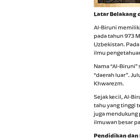
Latar Belakang 
Al-Biruni memili
pada tahun 973 M
Uzbekistan. Pada
ilmu pengetahuan
Nama “Al-Biruni” s
“daerah luar”. Jul
Khwarezm.
Sejak kecil, Al-Bi
tahu yang tinggi 
juga mendukung p
ilmuwan besar pa
Pendidikan dan