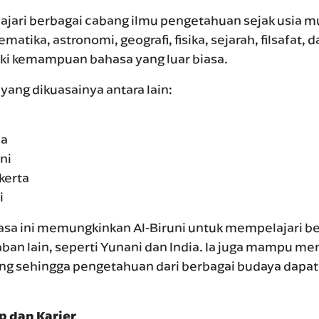
ajari berbagai cabang ilmu pengetahuan sejak usia mu
matika, astronomi, geografi, fisika, sejarah, filsafat, 
liki kemampuan bahasa yang luar biasa.
ang dikuasainya antara lain:
ia
ni
kerta
i
 ini memungkinkan Al-Biruni untuk mempelajari ber
aban lain, seperti Yunani dan India. Ia juga mampu 
ng sehingga pengetahuan dari berbagai budaya dapat 
p dan Karier