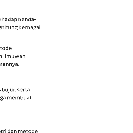
erhadap benda-
hitung berbagai
etode
an ilmuwan
amannya.
 bujur, serta
 juga membuat
tri dan metode