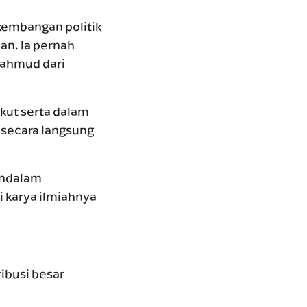
kembangan politik
an. Ia pernah
Mahmud dari
ikut serta dalam
 secara langsung
endalam
i karya ilmiahnya
ibusi besar