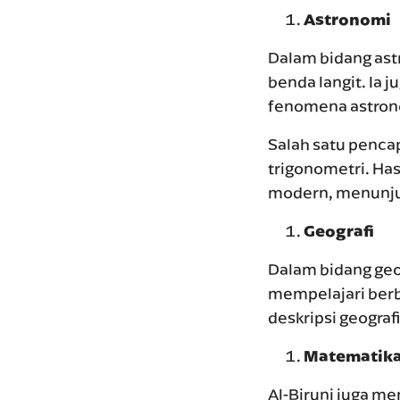
Astronomi
Dalam bidang ast
benda langit. I
fenomena astron
Salah satu penca
trigonometri. Ha
modern, menunjuk
Geografi
Dalam bidang geogr
mempelajari berba
deskripsi geograf
Matematik
Al-Biruni juga m