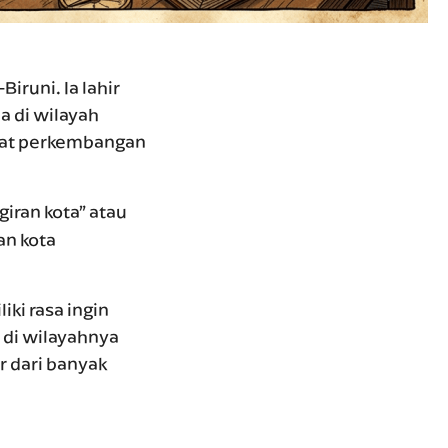
runi. Ia lahir
a di wilayah
usat perkembangan
giran kota” atau
an kota
iki rasa ingin
 di wilayahnya
 dari banyak