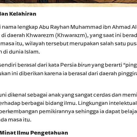
dan Kelahiran
ki nama lengkap Abu Rayhan Muhammad ibn Ahmad Al-Bi
 di daerah Khwarezm (Khwarazm), yang saat ini berad
 masa itu, wilayah tersebut merupakan salah satu p
 di dunia Islam.
endiri berasal dari kata Persia
yang berarti “ping
birun
ukan ini diberikan karena ia berasal dari daerah pinggir
runi dikenal sebagai anak yang sangat cerdas dan memil
terhadap berbagai bidang ilmu. Lingkungan intelektual
erkembangan pemikirannya sehingga ia dapat belajar
da masa itu.
 Minat Ilmu Pengetahuan